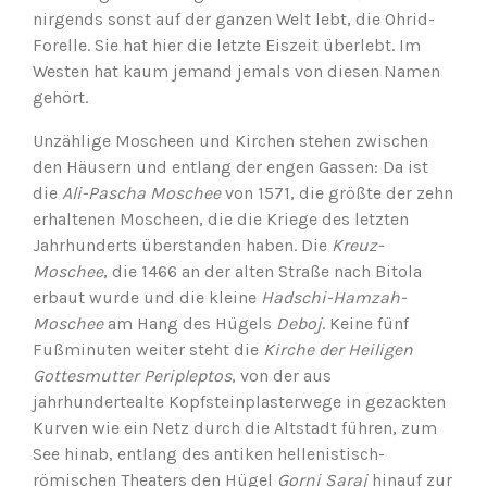
nirgends sonst auf der ganzen Welt lebt, die Ohrid-
Forelle. Sie hat hier die letzte Eiszeit überlebt. Im
Westen hat kaum jemand jemals von diesen Namen
gehört.
Unzählige Moscheen und Kirchen stehen zwischen
den Häusern und entlang der engen Gassen: Da ist
die
Ali-Pascha Moschee
von 1571, die größte der zehn
erhaltenen Moscheen, die die Kriege des letzten
Jahrhunderts überstanden haben. Die
Kreuz-
Moschee
, die 1466 an der alten Straße nach Bitola
erbaut wurde und die kleine
Hadschi-Hamzah-
Moschee
am Hang des Hügels
Deboj
. Keine fünf
Fußminuten weiter steht die
Kirche der Heiligen
Gottesmutter Peripleptos
, von der aus
jahrhundertealte Kopfsteinplasterwege in gezackten
Kurven wie ein Netz durch die Altstadt führen, zum
See hinab, entlang des antiken hellenistisch-
römischen Theaters den Hügel
Gorni Saraj
hinauf zur