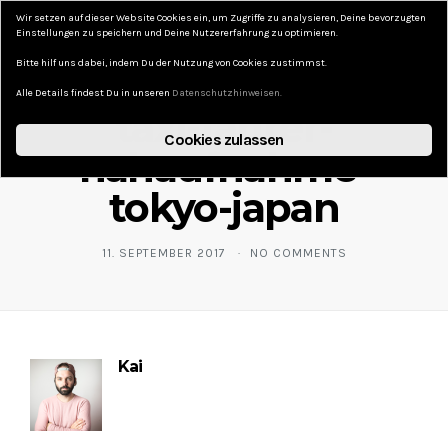
Wir setzen auf dieser Website Cookies ein, um Zugriffe zu analysieren, Deine bevorzugten
DAS KURZE LEBEN
Einstellungen zu speichern und Deine Nutzererfahrung zu optimieren.
Bitte hilf uns dabei, indem Du der Nutzung von Cookies zustimmst.
Alle Details findest Du in unseren
Datenschutzhinweisen.
taxi-fahrer-
Cookies zulassen
nahaufnahme-
tokyo-japan
11. SEPTEMBER 2017
NO COMMENTS
Kai