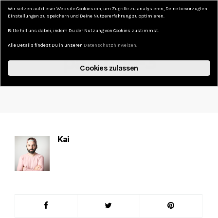
Wir setzen auf dieser Website Cookies ein, um Zugriffe zu analysieren, Deine bevorzugten
DAS KURZE LEBEN
Einstellungen zu speichern und Deine Nutzererfahrung zu optimieren.
Bitte hilf uns dabei, indem Du der Nutzung von Cookies zustimmst.
Alle Details findest Du in unseren
Datenschutzhinweisen.
palatine-3
Cookies zulassen
6. JUNI 2020
NO COMMENTS
Kai