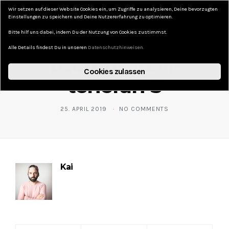
Wir setzen auf dieser Website Cookies ein, um Zugriffe zu analysieren, Deine bevorzugten
DAS KURZE LEBEN
Einstellungen zu speichern und Deine Nutzererfahrung zu optimieren.
Bitte hilf uns dabei, indem Du der Nutzung von Cookies zustimmst.
Alle Details findest Du in unseren
Datenschutzhinweisen.
tischfussball-
Cookies zulassen
teheran-3
25. APRIL 2019
NO COMMENTS
Kai