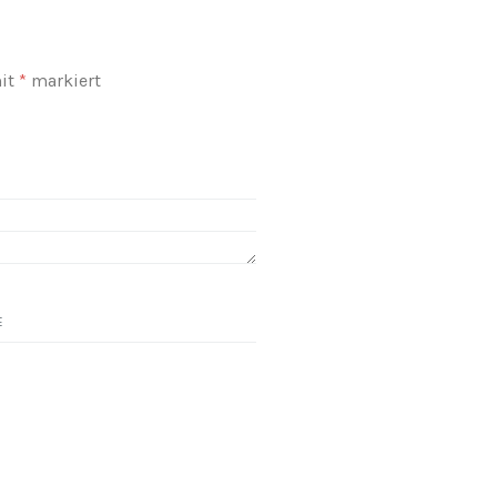
mit
*
markiert
E