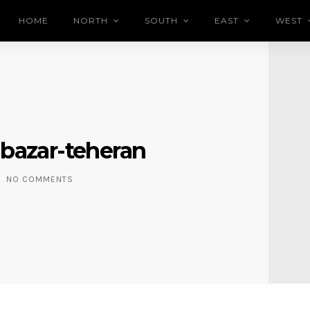
HOME
NORTH
SOUTH
EAST
WEST
-bazar-teheran
NO COMMENTS