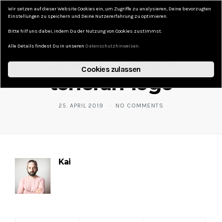
Wir setzen auf dieser Website Cookies ein, um Zugriffe zu analysieren, Deine bevorzugten
DAS KURZE LEBEN
Einstellungen zu speichern und Deine Nutzererfahrung zu optimieren.
Bitte hilf uns dabei, indem Du der Nutzung von Cookies zustimmst.
Alle Details findest Du in unseren
Datenschutzhinweisen.
cafe-paradiso-
Cookies zulassen
teheran-logo
25. APRIL 2019
NO COMMENTS
Kai