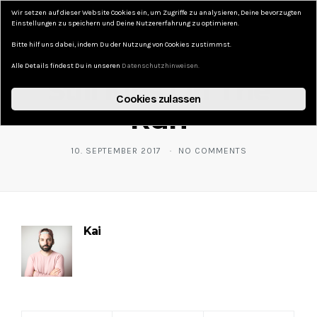
Wir setzen auf dieser Website Cookies ein, um Zugriffe zu analysieren, Deine bevorzugten
DAS KURZE LEBEN
Einstellungen zu speichern und Deine Nutzererfahrung zu optimieren.
Bitte hilf uns dabei, indem Du der Nutzung von Cookies zustimmst.
Alle Details findest Du in unseren
Datenschutzhinweisen.
Still Kids On The
Cookies zulassen
Run
10. SEPTEMBER 2017
NO COMMENTS
Kai