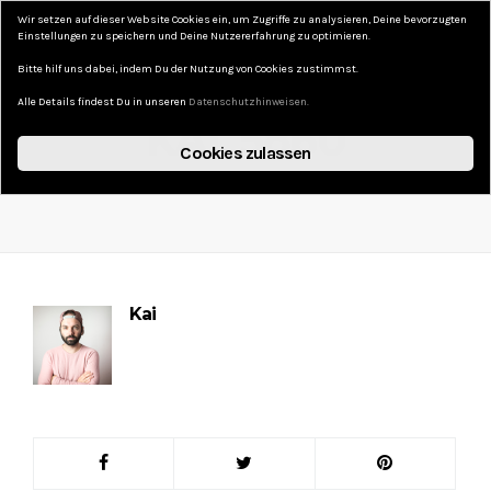
Wir setzen auf dieser Website Cookies ein, um Zugriffe zu analysieren, Deine bevorzugten
DAS KURZE LEBEN
Einstellungen zu speichern und Deine Nutzererfahrung zu optimieren.
Bitte hilf uns dabei, indem Du der Nutzung von Cookies zustimmst.
Alle Details findest Du in unseren
Datenschutzhinweisen.
KAI_5860
Cookies zulassen
22. JANUAR 2022
NO COMMENTS
Kai