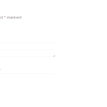
mit
*
markiert
E