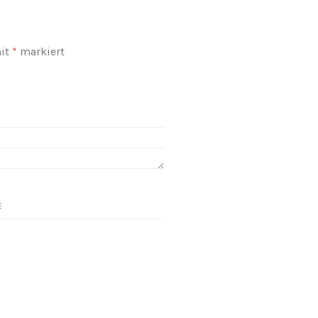
mit
*
markiert
E