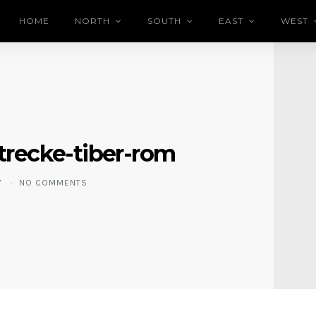
HOME
NORTH
SOUTH
EAST
WEST
trecke-tiber-rom
7
NO COMMENTS