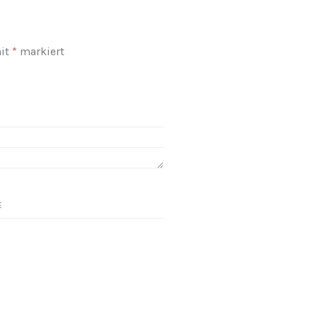
mit
*
markiert
E