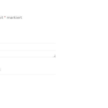
mit
*
markiert
E