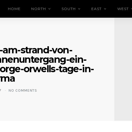
HOME
NORTH
SOUTH
EAST
WEST
-am-strand-von-
nenuntergang-ein-
rge-orwells-tage-in-
rma
17
NO COMMENTS