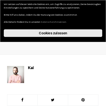
Wir setzen auf dieser Website Cookies ein, um Zugriffe zu analysieren, Deine bevorzugten
DAS KURZE LEBEN
Einstellungen zu speichern und Deine Nutzererfahrung zu optimieren.
Bitte hilf uns dabei, indem Du der Nutzung von Cookies zustimmst.
Alle Details findest Du in unseren
Datenschutzhinweisen.
KAI_8707-2
Cookies zulassen
9. AUGUST 2020
NO COMMENTS
Kai