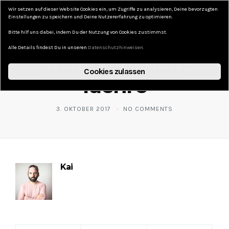
Wir setzen auf dieser Website Cookies ein, um Zugriffe zu analysieren, Deine bevorzugten
DAS KURZE LEBEN
Einstellungen zu speichern und Deine Nutzererfahrung zu optimieren.
Bitte hilf uns dabei, indem Du der Nutzung von Cookies zustimmst.
Alle Details findest Du in unseren
Datenschutzhinweisen.
küste-albanien-
Cookies zulassen
faehre
3. OKTOBER 2017
NO COMMENTS
Kai