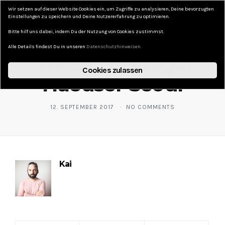
Wir setzen auf dieser Website Cookies ein, um Zugriffe zu analysieren, Deine bevorzugten
DAS KURZE LEBEN
Einstellungen zu speichern und Deine Nutzererfahrung zu optimieren.
Bitte hilf uns dabei, indem Du der Nutzung von Cookies zustimmst.
Alle Details findest Du in unseren
Datenschutzhinweisen.
Sw Blick Huegel
Cookies zulassen
Haeuser Seoul
12. SEPTEMBER 2017
NO COMMENTS
Kai