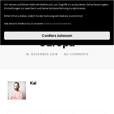
Wir setzen auf dieser Website Cookies ein, um Zugriffe zu analysieren, Deine bevorzugten
DAS KURZE LEBEN
Einstellungen zu speichern und Deine Nutzererfahrung zu optimieren.
Bitte hilf uns dabei, indem Du der Nutzung von Cookies zustimmst.
Alle Details findest Du in unseren
Datenschutzhinweisen.
westlichster-punkt-
Cookies zulassen
europa
16. NOVEMBER 2018
NO COMMENTS
Kai