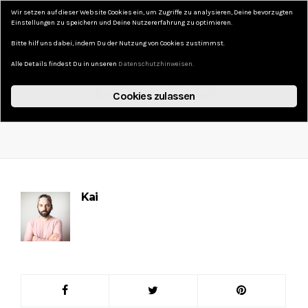
Wir setzen auf dieser Website Cookies ein, um Zugriffe zu analysieren, Deine bevorzugten
DAS KURZE LEBEN
Einstellungen zu speichern und Deine Nutzererfahrung zu optimieren.
Bitte hilf uns dabei, indem Du der Nutzung von Cookies zustimmst.
Alle Details findest Du in unseren
Datenschutzhinweisen.
DSC_1815
Cookies zulassen
4. OKTOBER 2017
NO COMMENTS
Kai