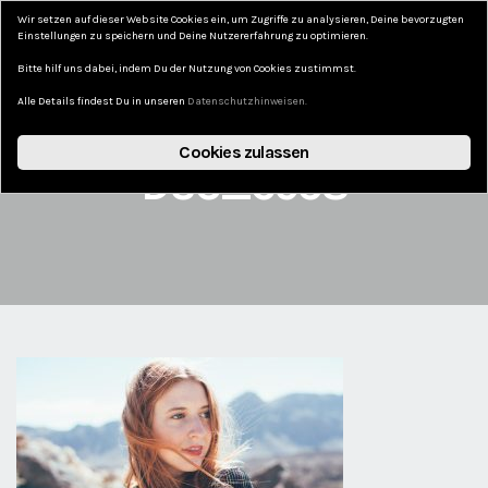
Wir setzen auf dieser Website Cookies ein, um Zugriffe zu analysieren, Deine bevorzugten
DAS KURZE LEBEN
Einstellungen zu speichern und Deine Nutzererfahrung zu optimieren.
Bitte hilf uns dabei, indem Du der Nutzung von Cookies zustimmst.
Alle Details findest Du in unseren
Datenschutzhinweisen.
Cookies zulassen
DSC_6598